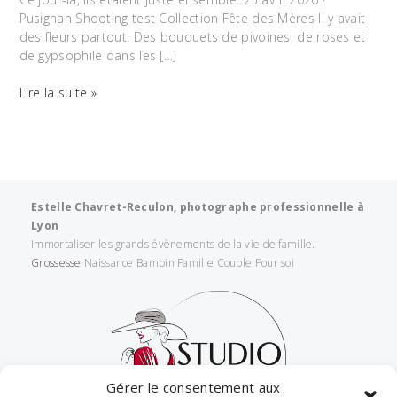
Pusignan Shooting test Collection Fête des Mères Il y avait
des fleurs partout. Des bouquets de pivoines, de roses et
de gypsophile dans les […]
Ce
Lire la suite »
jour-
là,
ils
étaient
juste
ensemble
Estelle Chavret-Reculon, photographe professionnelle à
—
Lyon
Shooting
Immortaliser les grands évènements de la vie de famille.
Fête
Grossesse
Naissance Bambin Famille Couple Pour soi
des
Mères
2026
·
Studio
Evidence
Gérer le consentement aux