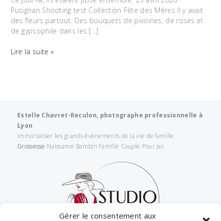
Pusignan Shooting test Collection Fête des Mères Il y avait
des fleurs partout. Des bouquets de pivoines, de roses et
de gypsophile dans les […]
Ce
Lire la suite »
jour-
là,
ils
étaient
juste
ensemble
Estelle Chavret-Reculon, photographe professionnelle à
—
Lyon
Shooting
Immortaliser les grands évènements de la vie de famille.
Fête
Grossesse
Naissance Bambin Famille Couple Pour soi
des
Mères
2026
·
Studio
Evidence
Gérer le consentement aux