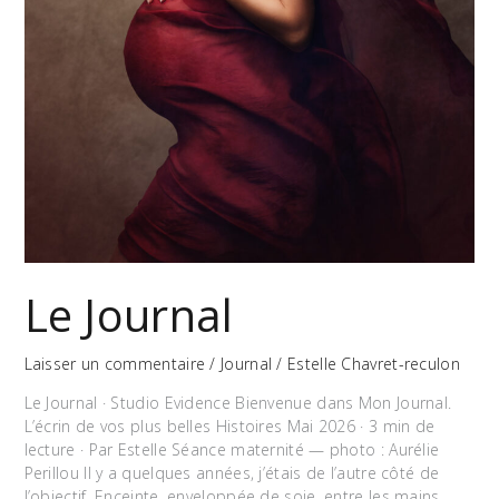
Le Journal
Laisser un commentaire
/
Journal
/
Estelle Chavret-reculon
Le Journal · Studio Evidence Bienvenue dans Mon Journal.
L’écrin de vos plus belles Histoires Mai 2026 · 3 min de
lecture · Par Estelle Séance maternité — photo : Aurélie
Perillou Il y a quelques années, j’étais de l’autre côté de
l’objectif. Enceinte, enveloppée de soie, entre les mains