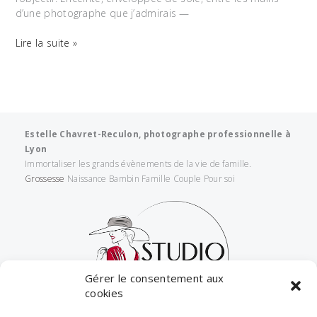
d’une photographe que j’admirais —
Le
Lire la suite »
Journal
Estelle Chavret-Reculon, photographe professionnelle à
Lyon
Immortaliser les grands évènements de la vie de famille.
Grossesse
Naissance Bambin Famille Couple Pour soi
Gérer le consentement aux
cookies