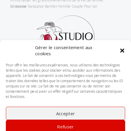
Immortaliser les grands évènements de la vie de famille.
Grossesse
Naissance Bambin Famille Couple Pour soi
Gérer le consentement aux
cookies
Pour offrir les meilleures expériences, nous utilisons des technologies
Me Suivre
telles que les cookies pour stocker et/ou accéder aux informations des
appareils. Le fait de consentir à ces technologies nous permettra de
traiter des données telles que le comportement de navigation ou les ID
uniques sur ce site. Le fait de ne pas consentir ou de retirer son
consentement peut avoir un effet négatif sur certaines caractéristiques
et fonctions.
Accepter
Mentions légales
Conditions générales de vente
Refuser
Politique de cookies (UE)