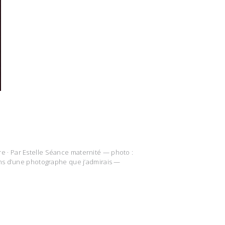
re · Par Estelle Séance maternité — photo :
mains d’une photographe que j’admirais —