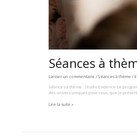
Séances à thè
Laisser un commentaire
/
Séances à thème
/
E
Séances à thème · Studio Evidence Le programm
des univers uniques pour vous, que je présent
Séances
Lire la suite »
à
thème
–
programme
2026