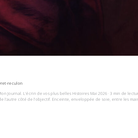
vret-reculon
n Journal. L’écrin de vos plus belles Histoires Mai 2026 · 3 min de lectu
s de l’autre côté de l’objectif. Enceinte, enveloppée de soie, entre les 