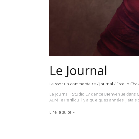
Le Journal
Laisser un commentaire
/
Journal
/
Estelle Cha
Le Journal · Studio Evidence Bienvenue dans Mo
Aurélie Perillou Il y a quelques années, j’étai
Le
Lire la suite »
Journal